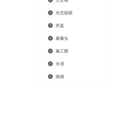
光交箱
光交箱锁
井盖
摄像头
施工图
水浸
烟感