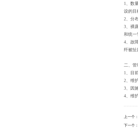
1、数
设的目
2、分
3、裸
和统一
4、故
纤被扯
二、管
1、目
2、维
3、因
4、维
上一个
下一个