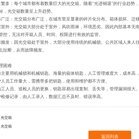
量繁多：每个城市都有着数量巨大的光交箱。随着“光进铜退”的行业趋势，
标，光交箱数量呈上升趋势。
布广泛：光交箱分布广泛，在城市里呈显著的碎片化分布。箱体损坏、迁
露室外：光交箱大部分处于室外，风吹雨淋，环境恶劣。因此内部基本无
管控，无法对开箱人员、时间、权限进行有效的监管。
障频发：因光交箱处于室外，大部分使用传统的机械锁。公共区域人来人
乱扯断，从而故障频发。
理困难
前主要用机械锁和机械钥匙。海量的箱体钥匙，人工管理难度大，成本高
护人员工作量大，需携带多把钥匙，使用和维护都不方便。
施工人员、巡检人员的更换，钥匙容易出现复制、丢失等，管理漏洞很大
护检修记录，由人工录入，数据汇总不及时、错误率高。
：光交箱
：光交箱
返回列表