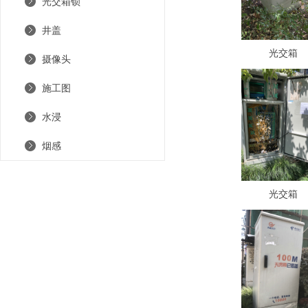
光交箱锁
井盖
光交箱
摄像头
施工图
水浸
烟感
光交箱