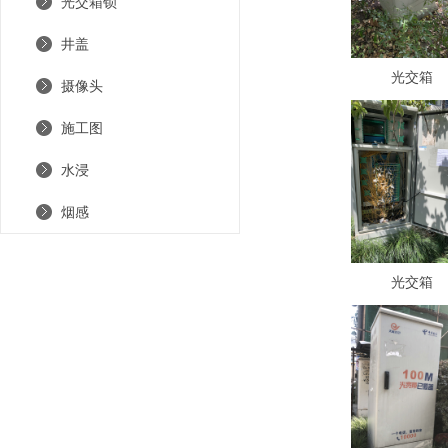
光交箱锁
井盖
光交箱
摄像头
施工图
水浸
烟感
光交箱