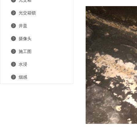
光交箱
光交箱锁
井盖
摄像头
施工图
水浸
烟感