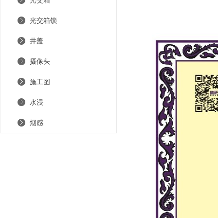
光交箱
光交箱锁
井盖
摄像头
施工图
水浸
烟感